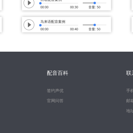
00:00
00:30
音量: 50
马来语配音案例
00:00
00:40
音量: 50
配音百科
联
签约声优
手机
官网问答
邮箱
地